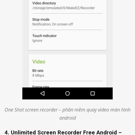
One Shot screen recorder – phần mềm quay video màn hình
android
4. Unlimited Screen Recorder Free Android –