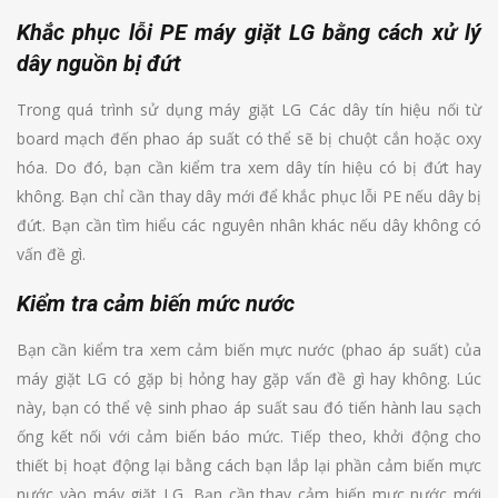
Khắc phục lỗi PE máy giặt LG bằng cách xử lý
dây nguồn bị đứt
Trong quá trình sử dụng máy giặt LG Các dây tín hiệu nối từ
board mạch đến phao áp suất có thể sẽ bị chuột cắn hoặc oxy
hóa. Do đó, bạn cần kiểm tra xem dây tín hiệu có bị đứt hay
không. Bạn chỉ cần thay dây mới để khắc phục lỗi PE nếu dây bị
đứt. Bạn cần tìm hiểu các nguyên nhân khác nếu dây không có
vấn đề gì.
Kiểm tra cảm biến mức nước
Bạn cần kiểm tra xem cảm biến mực nước (phao áp suất) của
máy giặt LG có gặp bị hỏng hay gặp vấn đề gì hay không. Lúc
này, bạn có thể vệ sinh phao áp suất sau đó tiến hành lau sạch
ống kết nối với cảm biến báo mức. Tiếp theo, khởi động cho
thiết bị hoạt động lại bằng cách bạn lắp lại phần cảm biến mực
nước vào máy giặt LG. Bạn cần thay cảm biến mực nước mới