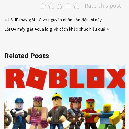
Rate this post
Điều
Lỗi IE máy giặt LG và nguyên nhân dẫn đến lỗi này
hướng
Lỗi U4 máy giặt Aqua là gì và cách khắc phục hiệu quả
bài
viết
Related Posts