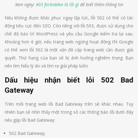
Xem ngay:
403 forbidden là lỗi gì
để biết thêm thông tin
Nếu không được khắc phục ngay lập tức, lỗi 502 có thể có tác
động tiêu cực đến SEO. Còn riêng với lỗi 503, được sử dụng cho
chế độ bảo trì WordPress và yêu cầu Google kiểm tra lại sau.
Khoảng hơn 6 giờ, nếu trang web ngừng hoạt động thì Google
có thể xem lỗi 502 là một vấn đề cấp trang web cần được giải
quyết. Thứ hạng của bạn sẽ bị ảnh hưởng nghiêm trọng. Bạn
nên tìm hiểu lý do và tìm ra giải pháp luôn.
Dấu hiệu nhận biết lỗi 502 Bad
Gateway
Trên mỗi trang web lỗi Bad Gateway trên sẽ khác nhau. Tuy
nhiên bạn sẽ nhìn thấy một trong số các thông báo lỗi dưới đây
nếu gặp lỗi Bad Gateway:
502 Bad Gateway;