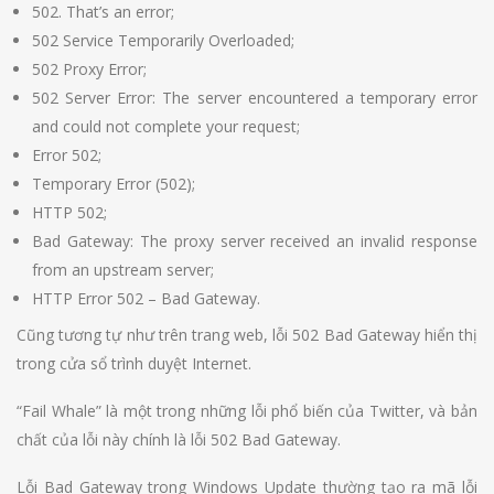
502. That’s an error;
502 Service Temporarily Overloaded;
502 Proxy Error;
502 Server Error: The server encountered a temporary error
and could not complete your request;
Error 502;
Temporary Error (502);
HTTP 502;
Bad Gateway: The proxy server received an invalid response
from an upstream server;
HTTP Error 502 – Bad Gateway.
Cũng tương tự như trên trang web, lỗi 502 Bad Gateway hiển thị
trong cửa sổ trình duyệt Internet.
“Fail Whale” là một trong những lỗi phổ biến của Twitter, và bản
chất của lỗi này chính là lỗi 502 Bad Gateway.
Lỗi Bad Gateway trong Windows Update thường tạo ra mã lỗi