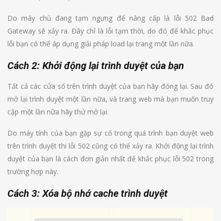
Do máy chủ đang tạm ngưng để nâng cấp là lỗi 502 Bad
Gateway sẽ xảy ra. Đây chỉ là lỗi tạm thời, do đó để khắc phục
lỗi bạn có thể áp dụng giải pháp load lại trang một lần nữa.
Cách 2: Khởi động lại trình duyệt của bạn
Tất cả các cửa sổ trên trình duyệt của bạn hãy đóng lại. Sau đó
mở lại trình duyệt một lần nữa, và trang web mà bạn muốn truy
cập một lần nữa hãy thử mở lại.
Do máy tính của bạn gặp sự cố trong quá trình bạn duyệt web
trên trình duyệt thi lỗi 502 cũng có thể xảy ra. Khởi động lại trình
duyệt của bạn là cách đơn giản nhất để khắc phục lỗi 502 trong
trường hợp này.
Cách 3: Xóa bộ nhớ cache trình duyệt