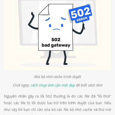
Xóa bộ nhớ cache trình duyệt
Click ngay:
cách chụp ảnh cận mặt đẹp
để biết cách làm
Nguyên nhân gây ra lỗi 502 thường là do các file đã “lỗi thời”
hoặc các file bị lỗi được lưu trữ trên trình duyệt của bạn. Nếu
như vậy thì bạn chỉ cần xóa bỏ các file bộ nhớ cache và thử mở